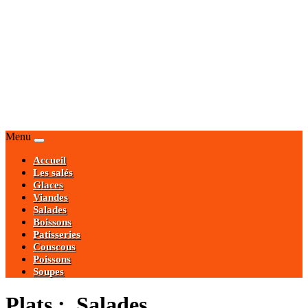
Menu
Accueil
Les salés
Glaces
Viandes
Salades
Boissons
Patisseries
Couscous
Poissons
Soupes
Plats : Salades