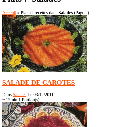
Acceuil
»
Plats et recettes dans
Salades
(Page 2)
SALADE DE CAROTES
Dans
Salades
Le 03/12/2011
~ 15min
1 Portion(s)