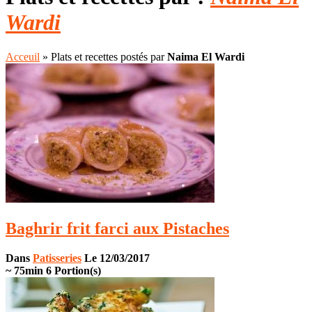
Wardi
Acceuil
»
Plats et recettes postés par
Naima El Wardi
Baghrir frit farci aux Pistaches
Dans
Patisseries
Le 12/03/2017
~ 75min
6 Portion(s)