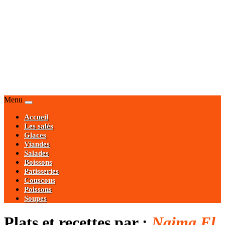
Menu
Accueil
Les salés
Glaces
Viandes
Salades
Boissons
Patisseries
Couscous
Poissons
Soupes
Plats et recettes par :
Naima El