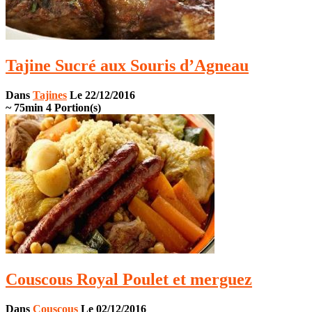
Tajine Sucré aux Souris d’Agneau
Dans
Tajines
Le 22/12/2016
~ 75min
4 Portion(s)
Couscous Royal Poulet et merguez
Dans
Couscous
Le 02/12/2016