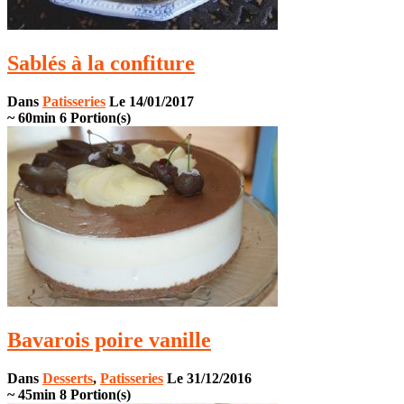
Sablés à la confiture
Dans
Patisseries
Le 14/01/2017
~ 60min
6 Portion(s)
Bavarois poire vanille
Dans
Desserts
,
Patisseries
Le 31/12/2016
~ 45min
8 Portion(s)