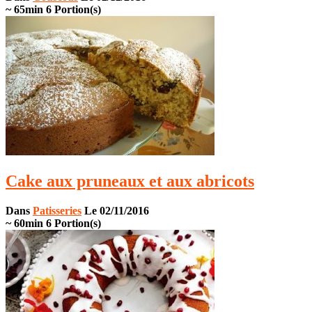
~ 65min
6 Portion(s)
Cake aux pruneaux et aux abricots
Dans
Patisseries
Le 02/11/2016
~ 60min
6 Portion(s)