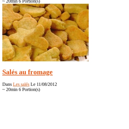
~ 20min
6 Portion(s)
Salés au fromage
Dans
Les salés
Le 11/08/2012
~ 20min
6 Portion(s)