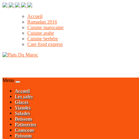
Accueil
Ramadan 2016
Cuisine marocaine
Cuisine arabe
Cuisine berbère
Care food express
Menu
Accueil
Les salés
Glaces
Viandes
Salades
Boissons
Patisseries
Couscous
Poissons