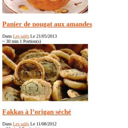
Panier de nougat aux amandes
Dans
Les salés
Le 21/05/2013
~ 30 min
1 Portion(s)
Fakkas à l’origan séché
Dans
Les salés
Le 11/08/2012