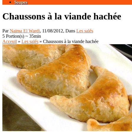
Soupes
Chaussons à la viande hachée
Par
Naima El Wardi
, 11/08/2012, Dans
Les salés
5 Portion(s)
~ 35min
Acceuil
»
Les salés
»
Chaussons à la viande hachée