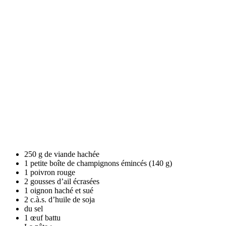
250 g de viande hachée
1 petite boîte de champignons émincés (140 g)
1 poivron rouge
2 gousses d’ail écrasées
1 oignon haché et sué
2 c.à.s. d’huile de soja
du sel
1 œuf battu