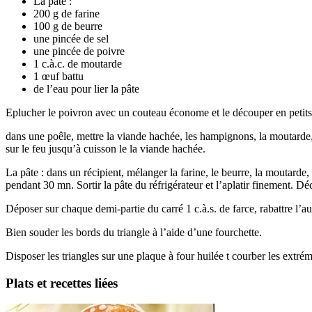
La pâte :
200 g de farine
100 g de beurre
une pincée de sel
une pincée de poivre
1 c.à.c. de moutarde
1 œuf battu
de l’eau pour lier la pâte
Eplucher le poivron avec un couteau économe et le découper en petit
dans une poêle, mettre la viande hachée, les hampignons, la moutarde,l
sur le feu jusqu’à cuisson le la viande hachée.
La pâte : dans un récipient, mélanger la farine, le beurre, la moutarde, 
pendant 30 mn. Sortir la pâte du réfrigérateur et l’aplatir finement. D
Déposer sur chaque demi-partie du carré 1 c.à.s. de farce, rabattre l’aut
Bien souder les bords du triangle à l’aide d’une fourchette.
Disposer les triangles sur une plaque à four huilée t courber les extr
Plats et recettes liées