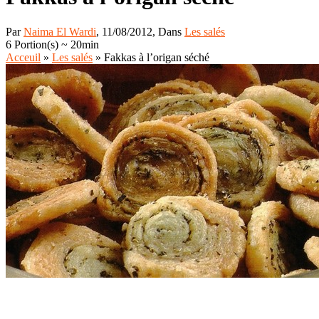
Par
Naima El Wardi
, 11/08/2012, Dans
Les salés
6 Portion(s)
~ 20min
Acceuil
»
Les salés
»
Fakkas à l’origan séché