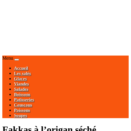
Menu
Accueil
Les salés
Glaces
Viandes
Salades
Boissons
Patisseries
Couscous
Poissons
Soupes
Fakkas à l’origan séché