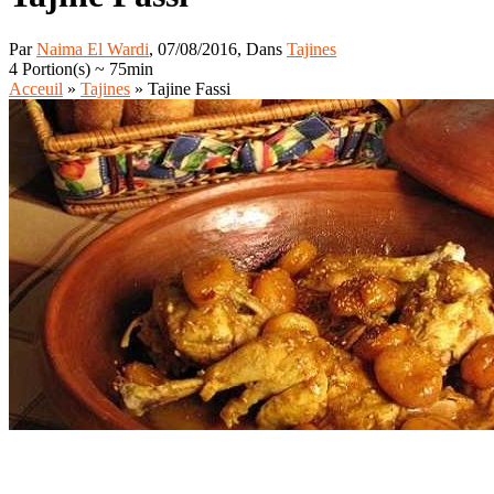
Par
Naima El Wardi
, 07/08/2016, Dans
Tajines
4 Portion(s)
~ 75min
Acceuil
»
Tajines
»
Tajine Fassi