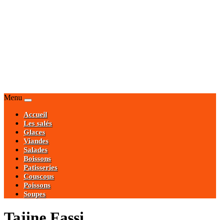
Menu
Accueil
Les salés
Glaces
Viandes
Salades
Boissons
Patisseries
Couscous
Poissons
Soupes
Tajine Fassi